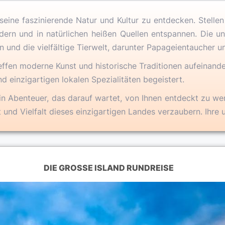
, seine faszinierende Natur und Kultur zu entdecken. Stellen
ern und in natürlichen heißen Quellen entspannen. Die un
n und die vielfältige Tierwelt, darunter Papageientaucher 
reffen moderne Kunst und historische Traditionen aufeinande
d einzigartigen lokalen Spezialitäten begeistert.
t ein Abenteuer, das darauf wartet, von Ihnen entdeckt zu w
 und Vielfalt dieses einzigartigen Landes verzaubern. Ihre 
DIE GROSSE ISLAND RUNDREISE